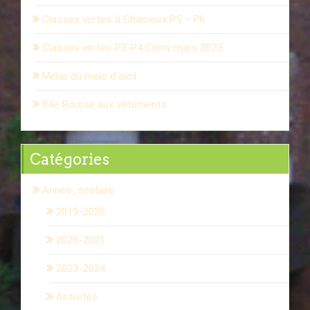
Classes vertes à Charneux P5 – P6
Classes vertes P3-P4 Chiny mars 2023
Menu du mois d’avril
84e Bourse aux vêtements
Catégories
Annee_scolaire
2019-2020
2020-2021
2023-2024
Activités