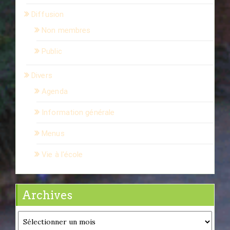
Diffusion
Non membres
Public
Divers
Agenda
Information générale
Menus
Vie à l'école
Archives
Archives