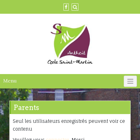
Skip
to
content
Menu
Parents
Seul les utilisateurs enregistrés peuvent voir ce
contenu
Veuillez vous
connecter
. Merci.