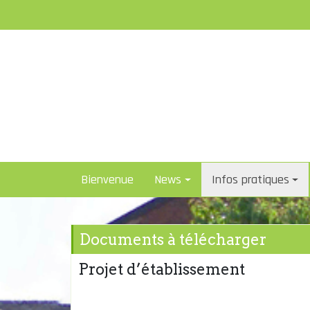
Skip
to
content
Bienvenue
News
Infos pratiques
Documents à télécharger
Projet d’établissement