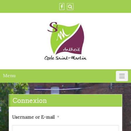
Skip
to
content
Menu
Connexion
Username or E-mail
*