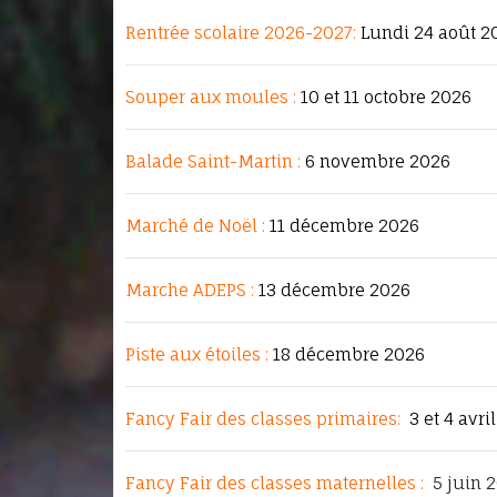
Rentrée scolaire 2026-2027:
Lundi 24
août 2
Souper aux moules :
10 et 11 octobre 2026
Balade Saint-Martin :
6 novembre 2026
Marché de Noël :
11 décembre 2026
Marche ADEPS :
13 décembre 2026
Piste aux étoiles :
18 décembre 2026
Fancy Fair des classes primaires:
3 et 4 avri
Fancy Fair des classes maternelles :
5 juin 