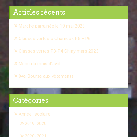
Articles récents
Marche parrainée le 19 mai 2023
Classes vertes à Charneux P5 – P6
Classes vertes P3-P4 Chiny mars 2023
Menu du mois d’avril
84e Bourse aux vêtements
Catégories
Annee_scolaire
2019-2020
2020-2021