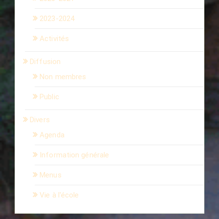
2023-2024
Activités
Diffusion
Non membres
Public
Divers
Agenda
Information générale
Menus
Vie à l'école