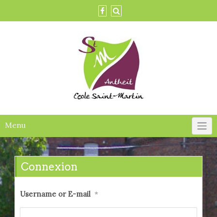
Skip
to
content
Menu
Connexion
Username or E-mail
*